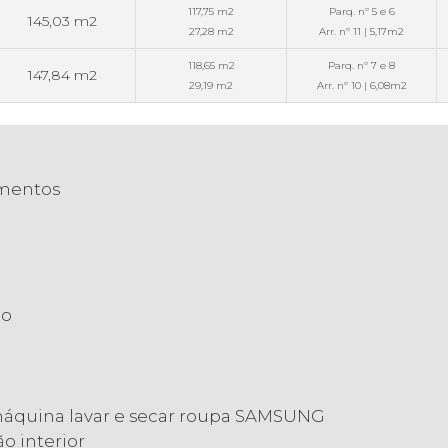
117,75 m2
Parq. nº 5 e 6
145,03 m2
27,28 m2
Arr. nº 11 | 5,17m2
118,65 m2
Parq. nº 7 e 8
147,84 m2
29,19 m2
Arr. nº 10 | 6,08m2
amentos
co
áquina lavar e secar roupa SAMSUNG
o interior