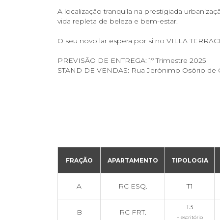
A localização tranquila na prestigiada urbaniza
vida repleta de beleza e bem-estar.
O seu novo lar espera por si no VILLA TERRAC
PREVISÃO DE ENTREGA: 1º Trimestre 2025
STAND DE VENDAS: Rua Jerónimo Osório de Cas
FRAÇÃO
APARTAMENTO
TIPOLOGIA
A
RC ESQ.
T1
T3
B
RC FRT.
+ escritório