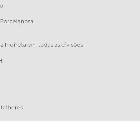
co
 Porcelanosa
z Indireta em todas as divisões
H:
 talheres