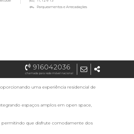
Setúbal
T1, T2 e T3
Parqueamentos e Arrecadações
916042036
chamada para rede móvel nacional
roporcionando uma experiência residencial de
r, integrando espaços amplos em open space,
ão, permitindo que disfrute comodamente dos