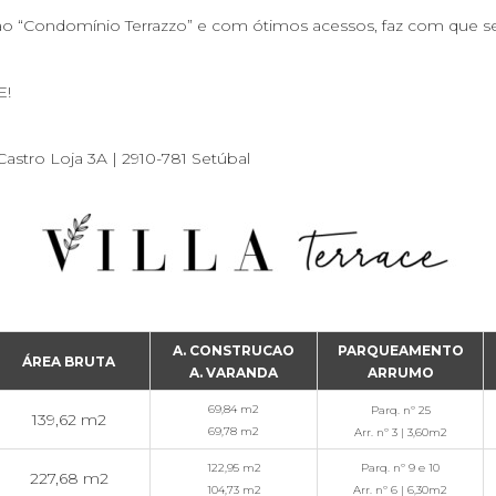
ção “Condomínio Terrazzo” e com ótimos acessos, faz com que sej
E!
tro Loja 3A | 2910-781 Setúbal
A. CONSTRUCAO
PARQUEAMENTO
ÁREA BRUTA
A. VARANDA
ARRUMO
69,84 m2
Parq. nº 25
139,62 m2
69,78 m2
Arr. nº 3 | 3,60m2
122,95 m2
Parq. nº 9 e 10
227,68 m2
104,73 m2
Arr. nº 6 | 6,30m2