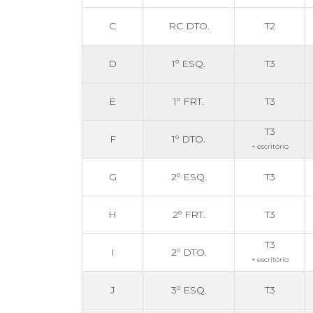
C
RC DTO.
T2
D
1º ESQ.
T3
E
1º FRT.
T3
T3
F
1º DTO.
+ escritório
G
2º ESQ.
T3
H
2º FRT.
T3
T3
I
2º DTO.
+ escritório
J
3º ESQ.
T3